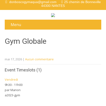
donboscogymaqua@gmail.com
25 chemin de Bonneville
44300 NANTES
Menu
Gym Globale
mai 17, 2026
|
Aucun commentaire
Event Timeslots (1)
Vendredi
9h30
-
11h00
par Manon
a2023-gym