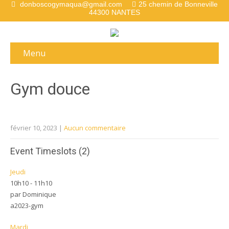
donboscogymaqua@gmail.com
25 chemin de Bonneville
44300 NANTES
Menu
Gym douce
février 10, 2023
|
Aucun commentaire
Event Timeslots (2)
Jeudi
10h10
-
11h10
par Dominique
a2023-gym
Mardi